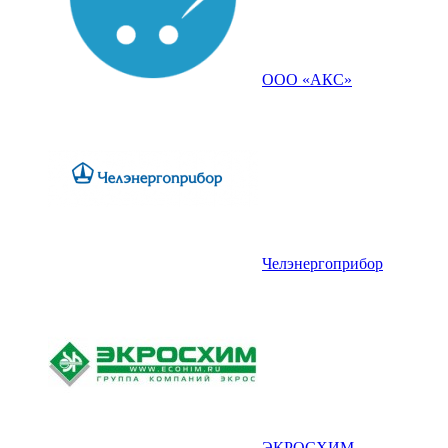
ООО «АКС»
Челэнергоприбор
ЭКРОСХИМ