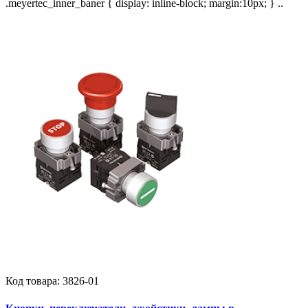
.meyertec_inner_baner { display: inline-block; margin:10px; } ..
Код товара:
3826-01